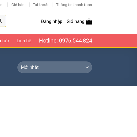
àng
Giỏ hàng
Tài khoản
Thông tin thanh toán
Đăng nhập
Giỏ hàng
Hotline: 0976.544.824
n tức
Liên hệ