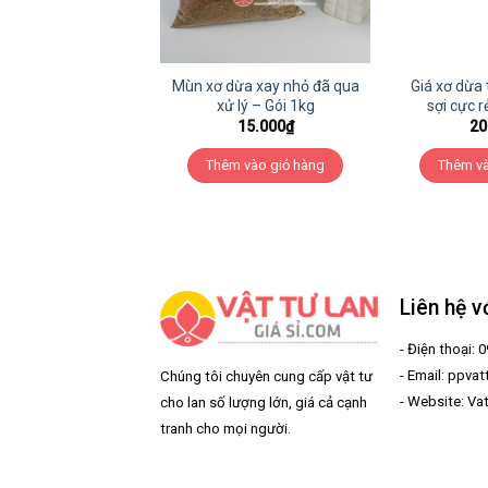
Mùn xơ dừa xay nhỏ đã qua
Giá xơ dừa 
xử lý – Gói 1kg
sợi cực r
15.000
₫
20
Thêm vào giỏ hàng
Thêm và
Liên hệ v
- Điện thoại: 
- Email: ppva
Chúng tôi chuyên cung cấp vật tư
- Website: Va
cho lan số lượng lớn, giá cả cạnh
tranh cho mọi người.