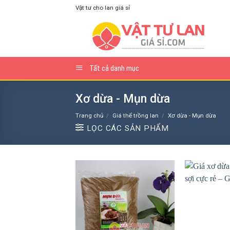
Skip
Vật tư cho lan giá sỉ
to
content
Tất cả danh mục
Xơ dừa - Mụn dừa
Trang chủ
/
Giá thể trồng lan
/
Xơ dừa - Mụn dừa
LỌC CÁC SẢN PHẨM