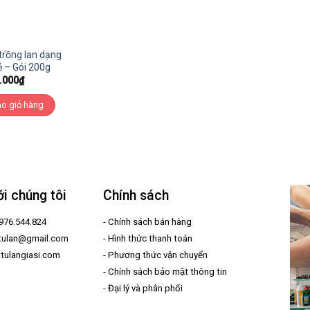
trồng lan dạng
ẻ – Gói 200g
.000
₫
o giỏ hàng
ới chúng tôi
Chính sách
0976.544.824
-
Chính sách bán hàng
ttulan@gmail.com
-
Hình thức thanh toán
ttulangiasi.com
-
Phương thức vận chuyển
-
Chính sách bảo mật thông tin
-
Đại lý và phân phối