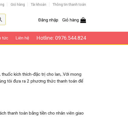
àng
Giỏ hàng
Tài khoản
Thông tin thanh toán
Đăng nhập
Giỏ hàng
Hotline: 0976.544.824
n tức
Liên hệ
thuốc kích thích-đặc trị cho lan,..Với mong
úng tôi đưa ra 2 phương thức thanh toán để
hách thanh toán bằng tiền cho nhân viên giao