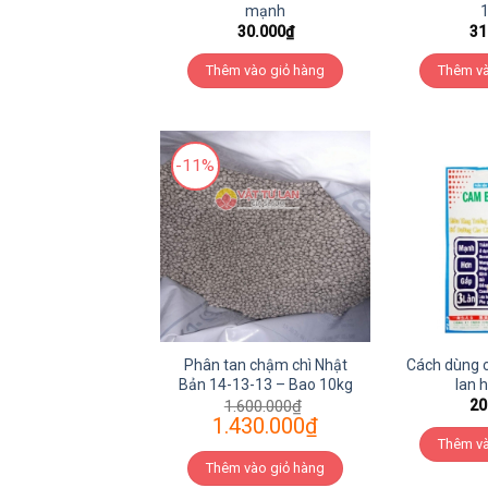
mạnh
30.000
₫
31
Thêm vào giỏ hàng
Thêm và
-11%
Phân tan chậm chì Nhật
Cách dùng 
Bản 14-13-13 – Bao 10kg
lan 
1.600.000
₫
20
1.430.000
₫
Thêm và
Thêm vào giỏ hàng