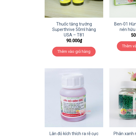
Thuốc tăng trưởng
Ben-01 Hùn
Superthrive 50ml hàng
nén hữu 
USA – T81
50
90.000
₫
Thêm và
Thêm vào giỏ hàng
Lân đỏ kích thích ra rễ cực
Phân xanh 