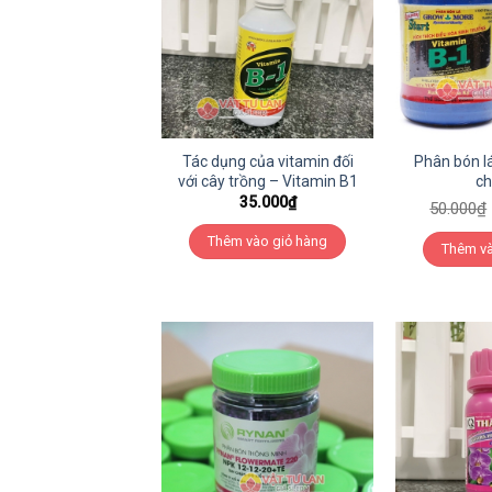
Tác dụng của vitamin đối
Phân bón lá
với cây trồng – Vitamin B1
ch
35.000
₫
50.000
₫
Thêm vào giỏ hàng
Thêm và