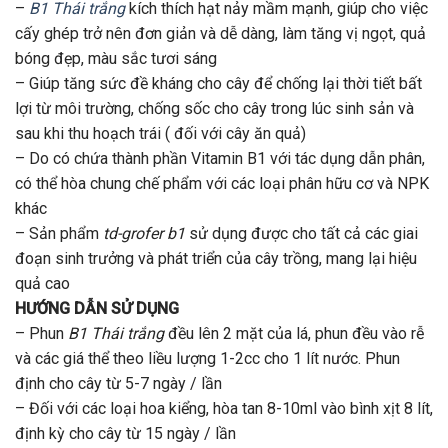
–
B1 Thái trắng
kích thích hạt nảy mầm mạnh, giúp cho việc
cấy ghép trở nên đơn giản và dễ dàng, làm tăng vị ngọt, quả
bóng đẹp, màu sắc tươi sáng
– Giúp tăng sức đề kháng cho cây để chống lại thời tiết bất
lợi từ môi trường, chống sốc cho cây trong lúc sinh sản và
sau khi thu hoạch trái ( đối với cây ăn quả)
– Do có chứa thành phần Vitamin B1 với tác dụng dẫn phân,
có thể hòa chung chế phẩm với các loại phân hữu cơ và NPK
khác
– Sản phẩm
td-grofer b1
sử dụng được cho tất cả các giai
đoạn sinh trưởng và phát triển của cây trồng, mang lại hiệu
quả cao
HƯỚNG DẪN SỬ DỤNG
– Phun
B1 Thái trắng
đều lên 2 mặt của lá, phun đều vào rễ
và các giá thể theo liều lượng 1-2cc cho 1 lít nước. Phun
định cho cây từ 5-7 ngày / lần
– Đối với các loại hoa kiểng, hòa tan 8-10ml vào bình xịt 8 lít,
định kỳ cho cây từ 15 ngày / lần