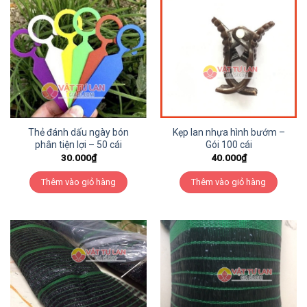
Thẻ đánh dấu ngày bón
Kẹp lan nhựa hình bướm –
phân tiện lợi – 50 cái
Gói 100 cái
30.000
₫
40.000
₫
Thêm vào giỏ hàng
Thêm vào giỏ hàng