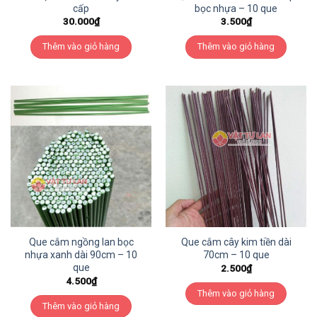
cấp
bọc nhựa – 10 que
30.000
₫
3.500
₫
Thêm vào giỏ hàng
Thêm vào giỏ hàng
Que cắm ngồng lan bọc
Que cắm cây kim tiền dài
nhựa xanh dài 90cm – 10
70cm – 10 que
que
2.500
₫
4.500
₫
Thêm vào giỏ hàng
Thêm vào giỏ hàng