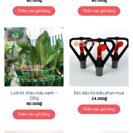
80.000
₫
80.000
₫
Thêm vào giỏ hàng
Thêm vào giỏ hàng
Lưới lót chậu màu xanh –
Béc dấu hỏi kiểu phun mưa
200g
24.000
₫
80.000
₫
Thêm vào giỏ hàng
Thêm vào giỏ hàng