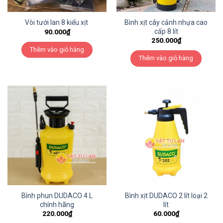
Bình xịt cây cảnh nhựa cao
Vòi tưới lan 8 kiểu xịt
cấp 8 lít
90.000
₫
250.000
₫
Thêm vào giỏ hàng
Thêm vào giỏ hàng
Bình phun DUDACO 4 L
Bình xịt DUDACO 2 lít loại 2
chính hãng
lít
220.000
₫
60.000
₫