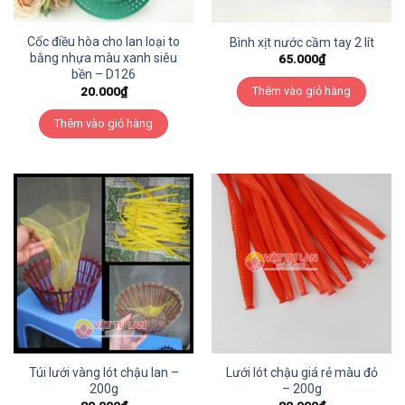
Cốc điều hòa cho lan loại to
Bình xịt nước cầm tay 2 lít
bằng nhựa màu xanh siêu
65.000
₫
bền – D126
20.000
₫
Thêm vào giỏ hàng
Thêm vào giỏ hàng
Túi lưới vàng lót chậu lan –
Lưới lót chậu giá rẻ màu đỏ
200g
– 200g