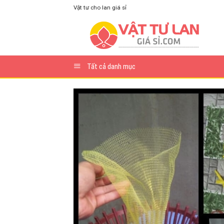
Skip
Vật tư cho lan giá sỉ
to
content
Tất cả danh mục