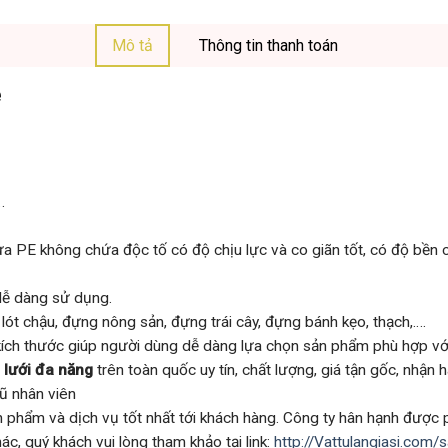
Mô tả
Thông tin thanh toán
ẻ
…
ựa PE không chứa độc tố có độ chịu lực và co giãn tốt, có độ bền 
 dễ dàng sử dụng.
ót chậu, đựng nông sản, đựng trái cây, đựng bánh kẹo, thạch,….
kích thước giúp người dùng dễ dàng lựa chọn sản phẩm phù hợp v
 lưới đa năng
trên toàn quốc uy tín, chất lượng, giá tận gốc, nhận
ũ nhân viên
ản phẩm và dịch vụ tốt nhất tới khách hàng. Công ty hân hạnh được
ác, quý khách vui lòng tham khảo tại link:
http://Vattulangiasi.com/