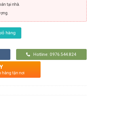
án tại nhà.
ượng.
 số lượng
iỏ hàng
Hotline: 0976.544.824
Y
o hàng tận nơi