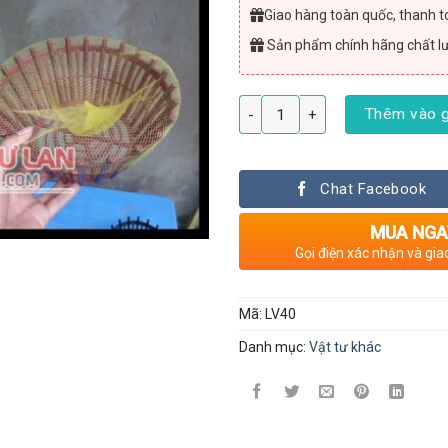
Giao hàng toàn quốc, thanh to
Sản phẩm chính hãng chất l
Túi lưới vàng lót chậu lan - 200g
Thêm vào g
Chat Facebook
MUA NGA
Gọi điện xác nhận và gia
Mã:
LV40
Danh mục:
Vật tư khác