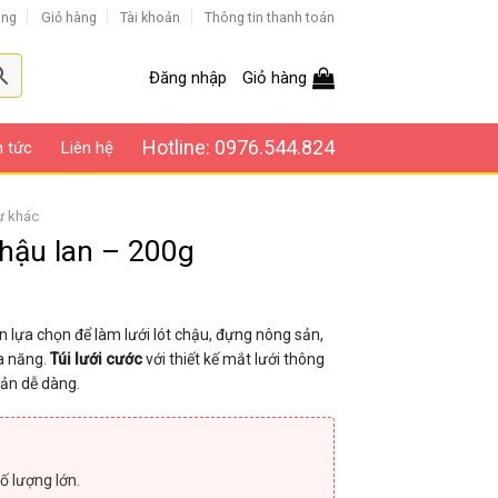
àng
Giỏ hàng
Tài khoản
Thông tin thanh toán
Đăng nhập
Giỏ hàng
Hotline: 0976.544.824
n tức
Liên hệ
ư khác
 chậu lan – 200g
 lựa chọn để làm lưới lót chậu, đựng nông sản,
a năng.
Túi lưới cước
với thiết kế mắt lưới thông
sản dễ dàng.
ố lượng lớn.