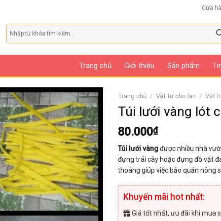
Cửa h
Trang chủ
Giới thiệu
Sản phẩm
Ti
Trang chủ
/
Vật tư cho lan
/
Vật t
Túi lưới vàng lót
80.000
₫
Túi lưới vàng
được nhiều nhà vườn
đựng trái cây hoặc đựng đồ vật đ
thoáng giúp việc bảo quản nông 
Khuyến mãi hot nhất:
Giá tốt nhất, ưu đãi khi mua s