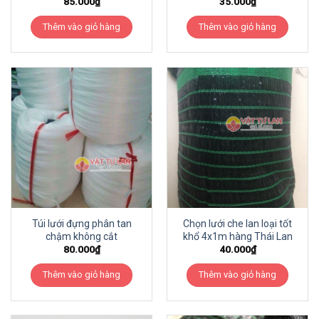
85.000
₫
35.000
₫
Thêm vào giỏ hàng
Thêm vào giỏ hàng
Túi lưới đựng phân tan
Chọn lưới che lan loại tốt
chậm không cắt
khổ 4x1m hàng Thái Lan
80.000
₫
40.000
₫
Thêm vào giỏ hàng
Thêm vào giỏ hàng