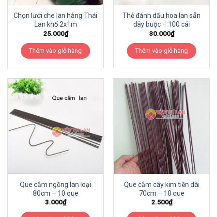
Chọn lưới che lan hàng Thái
Thẻ đánh dấu hoa lan sẵn
Lan khổ 2x1m
dây buộc – 100 cái
25.000
₫
30.000
₫
Thêm vào giỏ hàng
Thêm vào giỏ hàng
Que cắm ngồng lan loại
Que cắm cây kim tiền dài
80cm – 10 que
70cm – 10 que
3.000
₫
2.500
₫