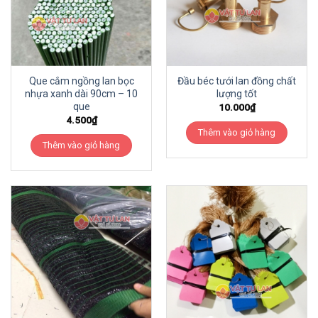
Que cắm ngồng lan bọc
Đầu béc tưới lan đồng chất
nhựa xanh dài 90cm – 10
lượng tốt
que
10.000
₫
4.500
₫
Thêm vào giỏ hàng
Thêm vào giỏ hàng