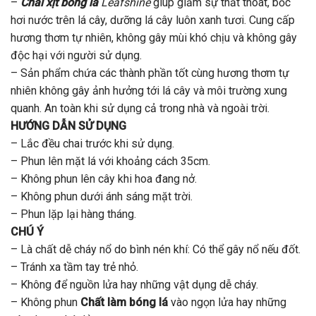
–
Chai xịt bóng lá
Leafshine
giúp giảm sự thất thoát, bốc
hơi nước trên lá cây, dưỡng lá cây luôn xanh tươi. Cung cấp
hương thơm tự nhiên, không gây mùi khó chịu và không gây
độc hại với người sử dụng.
– Sản phẩm chứa các thành phần tốt cùng hương thơm tự
nhiên không gây ảnh hưởng tới lá cây và môi trường xung
quanh. An toàn khi sử dụng cả trong nhà và ngoài trời.
HƯỚNG DẪN SỬ DỤNG
– Lắc đều chai trước khi sử dụng.
– Phun lên mặt lá với khoảng cách 35cm.
– Không phun lên cây khi hoa đang nở.
– Không phun dưới ánh sáng mặt trời.
– Phun lặp lại hàng tháng.
CHÚ Ý
– Là chất dễ cháy nổ do bình nén khí: Có thể gây nổ nếu đốt.
– Tránh xa tầm tay trẻ nhỏ.
– Không để nguồn lửa hay những vật dụng dễ cháy.
– Không phun
Chất làm bóng lá
vào ngọn lửa hay những