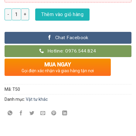
Chai xịt bóng lá Leafshine 600ml số lượng
Thêm vào giỏ hàng
Chat Facebook
Hotline: 0976.544.824
MUA NGAY
Gọi điện xác nhận và giao hàng tận nơi
Mã:
T50
Danh mục:
Vật tư khác