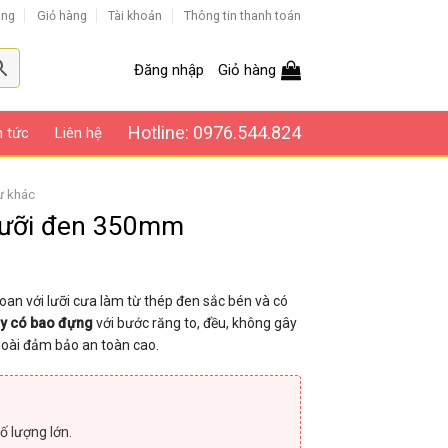
àng
Giỏ hàng
Tài khoản
Thông tin thanh toán
Đăng nhập
Giỏ hàng
Hotline: 0976.544.824
n tức
Liên hệ
ư khác
 lưỡi đen 350mm
an với lưỡi cưa làm từ thép đen sắc bén và có
y có bao đựng
với bước răng to, đều, không gây
goài đảm bảo an toàn cao.
ố lượng lớn.