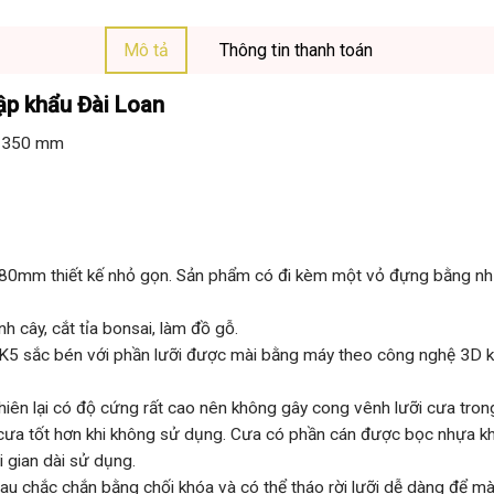
Mô tả
Thông tin thanh toán
ập khẩu Đài Loan
ài 350 mm
180mm thiết kế nhỏ gọn. Sản phẩm có đi kèm một vỏ đựng bằng nh
 cây, cắt tỉa bonsai, làm đồ gỗ.
 SK5 sắc bén với phần lưỡi được mài bằng máy theo công nghệ 3D
hiên lại có độ cứng rất cao nên không gây cong vênh lưỡi cưa tron
cưa tốt hơn khi không sử dụng. Cưa có phần cán được bọc nhựa kh
i gian dài sử dụng.
au chắc chắn bằng chối khóa và có thể tháo rời lưỡi dễ dàng để mài