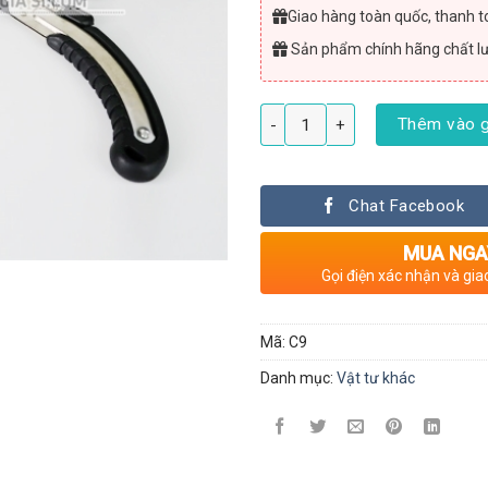
Giao hàng toàn quốc, thanh to
Sản phẩm chính hãng chất l
Cưa cây cầm tay lưỡi đen 350mm
Thêm vào g
Chat Facebook
MUA NGA
Gọi điện xác nhận và gia
Mã:
C9
Danh mục:
Vật tư khác