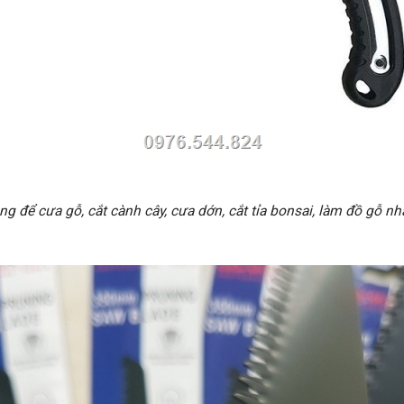
 để cưa gỗ, cắt cành cây, cưa dớn, cắt tỉa bonsai, làm đồ gỗ n