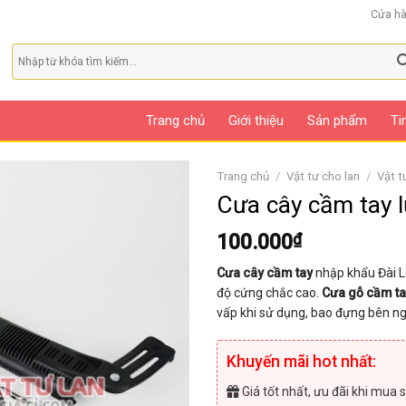
Cửa h
Trang chủ
Giới thiệu
Sản phẩm
Ti
Trang chủ
/
Vật tư cho lan
/
Vật t
Cưa cây cầm tay
100.000
₫
Cưa cây cầm tay
nhập khẩu Đài Lo
độ cứng chắc cao.
Cưa gỗ cầm ta
vấp khi sử dụng, bao đựng bên n
Khuyến mãi hot nhất:
Giá tốt nhất, ưu đãi khi mua s