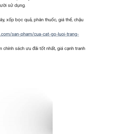
ười sử dụng.
ây, xốp bọc quả, phân thuốc, giá thể, chậu
si.com/san-pham/cua-cat-go-luoi-trang-
chính sách ưu đãi tốt nhất, giá cạnh tranh