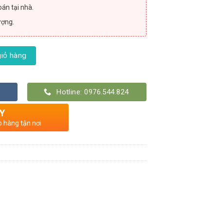
án tại nhà.
ượng.
 số lượng
iỏ hàng
Hotline: 0976.544.824
Y
o hàng tận nơi