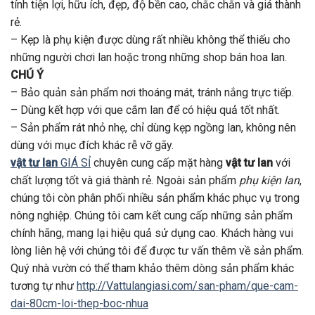
tính tiện lợi, hữu ích, đẹp, độ bền cao, chắc chắn và giá thành
rẻ.
– Kẹp là phụ kiện được dùng rất nhiều không thể thiếu cho
những người chơi lan hoặc trong những shop bán hoa lan.
CHÚ Ý
– Bảo quản sản phẩm nơi thoáng mát, tránh nắng trực tiếp.
– Dùng kết hợp với que cắm lan để có hiệu quả tốt nhất.
– Sản phẩm rát nhỏ nhẹ, chỉ dùng kẹp ngồng lan, không nên
dùng với mục đích khác rễ vỡ gãy.
vật tư lan
GIÁ SỈ
chuyên cung cấp mặt hàng
vật tư lan
với
chất lượng tốt và giá thành rẻ. Ngoài sản phẩm
phụ kiện lan
,
chúng tôi còn phân phối nhiều sản phẩm khác phục vụ trong
nông nghiệp. Chúng tôi cam kết cung cấp những sản phẩm
chính hãng, mang lại hiệu quả sử dụng cao. Khách hàng vui
lòng liên hệ với chúng tôi để được tư vấn thêm về sản phẩm.
Quý nhà vườn có thể tham khảo thêm dòng sản phẩm khác
tương tự như
http://Vattulangiasi.com/san-pham/que-cam-
dai-80cm-loi-thep-boc-nhua