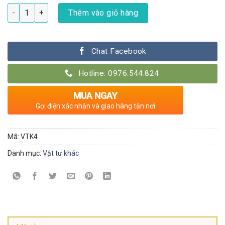
Kẹp lan nhựa hình bướm - Gói 100 cái số lượng
Thêm vào giỏ hàng
Chat Facebook
Hotline: 0976.544.824
MUA NGAY
Gọi điện xác nhận và giao hàng tận nơi
Mã:
VTK4
Danh mục:
Vật tư khác