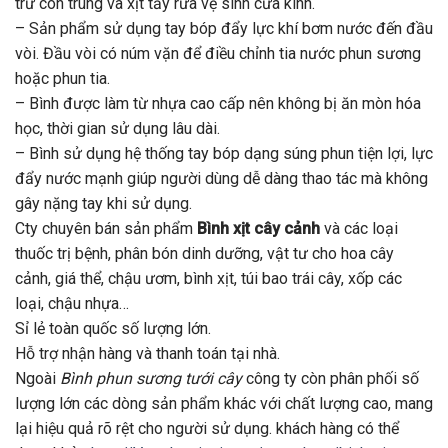
trừ côn trùng và xịt tẩy rửa vệ sinh cửa kính.
– Sản phẩm sử dụng tay bóp đẩy lực khí bơm nước đến đầu
vòi. Đầu vòi có núm vặn để điều chỉnh tia nước phun sương
hoặc phun tia.
– Bình được làm từ nhựa cao cấp nên không bị ăn mòn hóa
học, thời gian sử dụng lâu dài.
– Bình sử dụng hệ thống tay bóp dạng súng phun tiện lợi, lực
đẩy nước mạnh giúp người dùng dễ dàng thao tác mà không
gây nặng tay khi sử dụng.
Cty chuyên bán sản phẩm
Bình xịt cây cảnh
và các loại
thuốc trị bệnh, phân bón dinh dưỡng, vật tư cho hoa cây
cảnh, giá thể, chậu ươm, bình xịt, túi bao trái cây, xốp các
loại, chậu nhựa…
Sỉ lẻ toàn quốc số lượng lớn.
Hỗ trợ nhận hàng và thanh toán tại nhà.
Ngoài
Bình phun sương tưới cây
công ty còn phân phối số
lượng lớn các dòng sản phẩm khác với chất lượng cao, mang
lại hiệu quả rõ rệt cho người sử dụng. khách hàng có thể