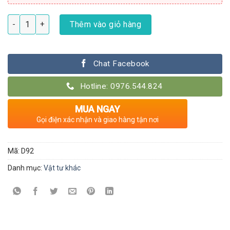
Bình xịt cây cảnh Đài Loan số lượng
Thêm vào giỏ hàng
Chat Facebook
Hotline: 0976.544.824
MUA NGAY
Gọi điện xác nhận và giao hàng tận nơi
Mã:
D92
Danh mục:
Vật tư khác