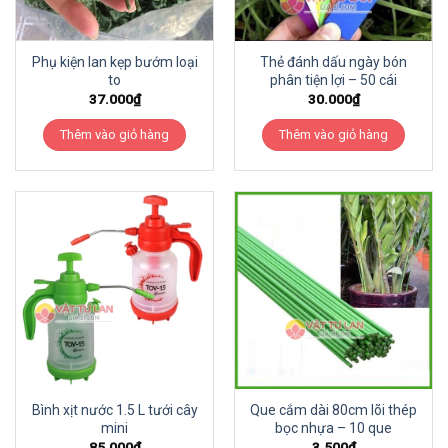
Phụ kiện lan kẹp bướm loại
Thẻ đánh dấu ngày bón
to
phân tiện lợi – 50 cái
37.000
₫
30.000
₫
Thêm vào giỏ hàng
Thêm vào giỏ hàng
Bình xịt nước 1.5 L tưới cây
Que cắm dài 80cm lõi thép
mini
bọc nhựa – 10 que
85.000
₫
3.500
₫