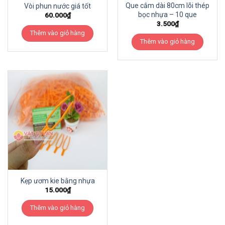
Que cắm dài 80cm lõi thép
Vòi phun nước giá tốt
bọc nhựa – 10 que
60.000
₫
3.500
₫
Thêm vào giỏ hàng
Thêm vào giỏ hàng
Kẹp ươm kie bằng nhựa
15.000
₫
Thêm vào giỏ hàng