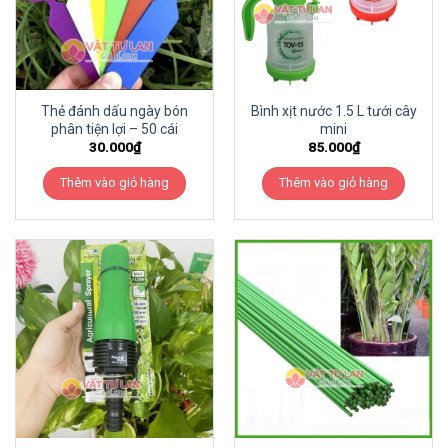
Thẻ đánh dấu ngày bón
Bình xịt nước 1.5 L tưới cây
phân tiện lợi – 50 cái
mini
30.000
₫
85.000
₫
Thêm vào giỏ hàng
Thêm vào giỏ hàng