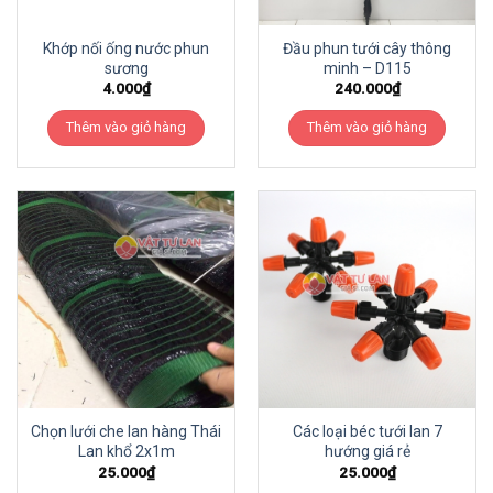
Khớp nối ống nước phun
Đầu phun tưới cây thông
sương
minh – D115
4.000
₫
240.000
₫
Thêm vào giỏ hàng
Thêm vào giỏ hàng
Chọn lưới che lan hàng Thái
Các loại béc tưới lan 7
Lan khổ 2x1m
hướng giá rẻ
25.000
₫
25.000
₫