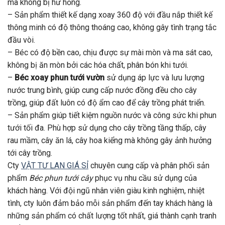
mà không bị hư hỏng.
– Sản phẩm thiết kế dạng xoay 360 độ với đầu nắp thiết kế
thông minh có độ thông thoáng cao, không gây tình trạng tắc
đầu vòi.
– Béc có độ bền cao, chịu được sự mài mòn và ma sát cao,
không bị ăn mòn bởi các hóa chất, phân bón khi tưới.
–
Béc xoay phun tưới vườn
sử dụng áp lực và lưu lượng
nước trung bình, giúp cung cấp nước đồng đều cho cây
trồng, giúp đất luôn có độ ẩm cao để cây trồng phát triển.
– Sản phẩm giúp tiết kiệm nguồn nước và công sức khi phun
tưới tối đa. Phù hợp sử dụng cho cây trồng tầng thấp, cây
rau mầm, cây ăn lá, cây hoa kiểng mà không gây ảnh hưởng
tới cây trồng.
Cty
VẬT TƯ LAN GIÁ SỈ
chuyên cung cấp và phân phối sản
phẩm
Béc phun tưới cây
phục vụ nhu cầu sử dụng của
khách hàng. Với đội ngũ nhân viên giàu kinh nghiệm, nhiệt
tình, cty luôn đảm bảo mỗi sản phẩm đến tay khách hàng là
những sản phẩm có chất lượng tốt nhất, giá thành cạnh tranh