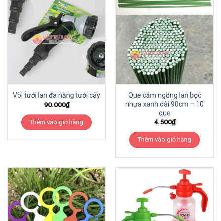
Que cắm ngồng lan bọc
Vòi tưới lan đa năng tưới cây
nhựa xanh dài 90cm – 10
90.000
₫
que
4.500
₫
Thêm vào giỏ hàng
Thêm vào giỏ hàng