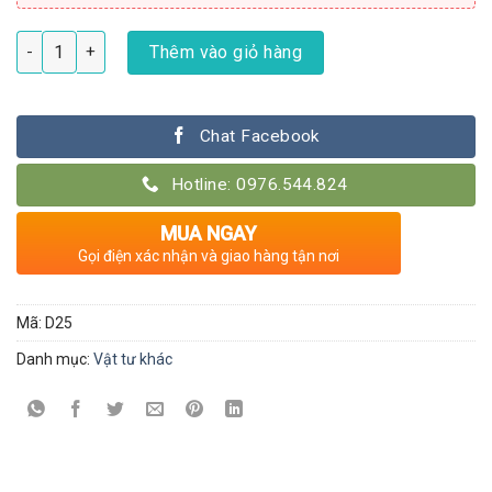
Đầu béc phun mưa kèm đầu ren số lượng
Thêm vào giỏ hàng
Chat Facebook
Hotline: 0976.544.824
MUA NGAY
Gọi điện xác nhận và giao hàng tận nơi
Mã:
D25
Danh mục:
Vật tư khác