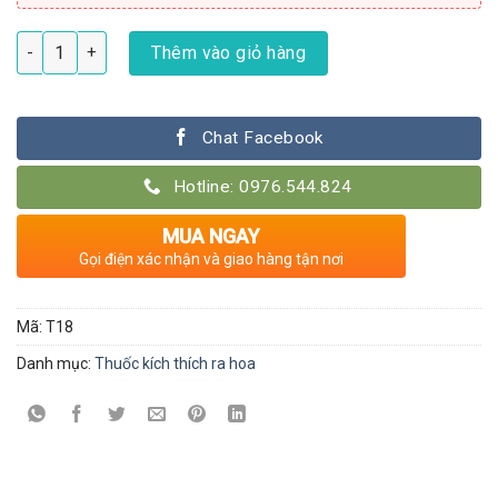
Phân bón lá Grow More nhập khẩu Mỹ số lượng
Thêm vào giỏ hàng
Chat Facebook
Hotline: 0976.544.824
MUA NGAY
Gọi điện xác nhận và giao hàng tận nơi
Mã:
T18
Danh mục:
Thuốc kích thích ra hoa