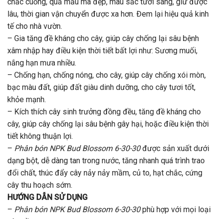
chắc cuống, quả mẫu mã đẹp, màu sắc tươi sáng, giữ được
lâu, thời gian vận chuyển được xa hơn. Đem lại hiệu quả kinh
tế cho nhà vườn.
– Gia tăng đề kháng cho cây, giúp cây chống lại sâu bệnh
xâm nhập hay điều kiện thời tiết bất lợi như: Sương muối,
nắng hạn mưa nhiều.
– Chống hạn, chống nóng, cho cây, giúp cây chống xói mòn,
bạc màu đất, giúp đất giàu dinh dưỡng, cho cây tươi tốt,
khỏe mạnh.
– Kích thích cây sinh trưởng đồng đều, tăng đề kháng cho
cây, giúp cây chống lại sâu bệnh gây hại, hoặc điều kiện thời
tiết không thuận lợi.
–
Phân bón NPK Bud Blossom 6-30-30
được sản xuất dưới
dạng bột, dễ dàng tan trong nước, tăng nhanh quá trình trao
đổi chất, thúc đẩy cây nảy nảy mầm, củ to, hạt chắc, cứng
cây thu hoạch sớm.
HƯỚNG DẪN SỬ DỤNG
–
Phân bón NPK Bud Blossom 6-30-30
phù hợp với mọi loại