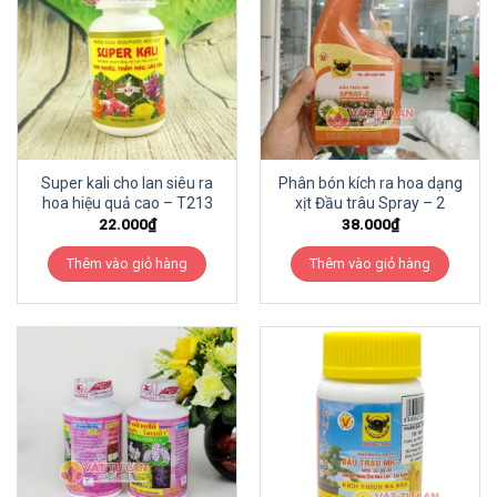
Super kali cho lan siêu ra
Phân bón kích ra hoa dạng
hoa hiệu quả cao – T213
xịt Đầu trâu Spray – 2
22.000
₫
38.000
₫
Thêm vào giỏ hàng
Thêm vào giỏ hàng