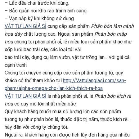
– Lắc đều chai trước khi dùng.
– Bảo quản nơi khô ráo tránh ánh sáng.
– Vặn nắp kỹ khi không sử dụng.
VẬT TƯ LAN GIÁ SỈ
cung cấp sản phẩm
Phân bón làm cánh
hoa dày
chất lượng cao. Ngoài sản phẩm
Phân bón mập
hoa
chúng tôi phân phối sỉ, lẻ nhiều loại sản phẩm khác như
xốp lưới bao trái cây, các loại túi vải
bao trái cây, dụng cụ làm vườn, vật tư trồng lan… với giá cả
cạnh tranh.
Chúng tôi chuyên cung cấp các sản phẩm tương tự, quý
khách có thể tham khảo tại
http://Vattulangiasi.com/san-
pham/alpha-omega-cho-lan-kich-thich-ra-hoa
VẬT TƯ LAN GIÁ SỈ
là nhà phân phối sỉ, lẻ
Phân bón kích ra
hoa
có quy mô lớn nhất miền bắc.
Quý khách hàng muốn mua số lượng lớn các sản phẩm
tương tự như phân bón lá, thuốc đặc trị nấm, thuốc kích rễ…
hãy đến với công ty chúng tôi.
Ngoài ra, khách hàng còn được tích lũy đơn hàng qua nhiều