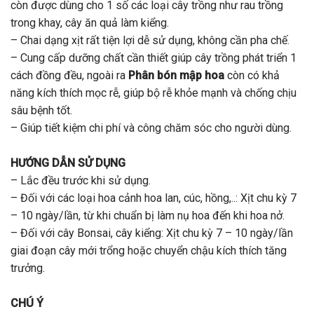
còn được dùng cho 1 số các loại cây trồng như rau trồng
trong khay, cây ăn quả làm kiểng.
– Chai dạng xịt rất tiện lợi dễ sử dụng, không cần pha chế.
– Cung cấp dưỡng chất cần thiết giúp cây trồng phát triển 1
cách đồng đều, ngoài ra
Phân bón mập hoa
còn có khả
năng kích thích mọc rễ, giúp bộ rễ khỏe mạnh và chống chịu
sâu bệnh tốt.
– Giúp tiết kiệm chi phí và công chăm sóc cho người dùng.
HƯỚNG DẪN SỬ DỤNG
– Lắc đều trước khi sử dụng.
– Đối với các loại hoa cảnh hoa lan, cúc, hồng,..: Xịt chu kỳ 7
– 10 ngày/lần, từ khi chuẩn bị làm nụ hoa đến khi hoa nở.
– Đối với cây Bonsai, cây kiểng: Xịt chu kỳ 7 – 10 ngày/lần
giai đoạn cây mới trổng hoặc chuyển chậu kích thích tăng
trưởng.
CHÚ Ý