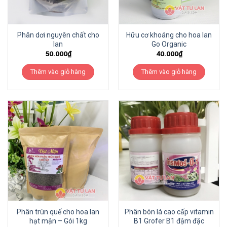
Phân dơi nguyên chất cho
Hữu cơ khoáng cho hoa lan
lan
Go Organic
50.000
₫
40.000
₫
Thêm vào giỏ hàng
Thêm vào giỏ hàng
Phân trùn quế cho hoa lan
Phân bón lá cao cấp vitamin
hạt mận – Gói 1kg
B1 Grofer B1 đậm đặc