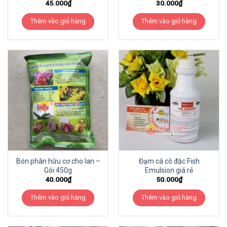
45.000
₫
30.000
₫
Thêm vào giỏ hàng
Thêm vào giỏ hàng
Bón phân hữu cơ cho lan –
Đạm cá cô đặc Fish
Gói 450g
Emulsion giá rẻ
40.000
₫
50.000
₫
Thêm vào giỏ hàng
Thêm vào giỏ hàng