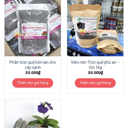
Phân trùn quế bón lan cho
Viên nén Trùn quế phú an –
cây cảnh
Gói 1kg
35.000
₫
30.000
₫
Thêm vào giỏ hàng
Thêm vào giỏ hàng