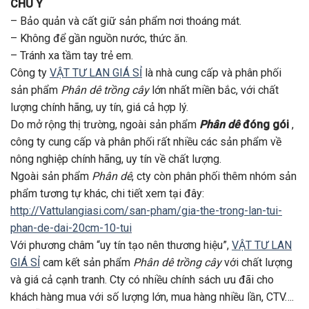
CHÚ Ý
– Bảo quản và cất giữ sản phẩm nơi thoáng mát.
– Không để gần nguồn nước, thức ăn.
– Tránh xa tầm tay trẻ em.
Công ty
VẬT TƯ LAN GIÁ SỈ
là nhà cung cấp và phân phối
sản phẩm
Phân dê
trồng cây
lớn nhất miền bắc, với chất
lượng chính hãng, uy tín, giá cả hợp lý.
Do mở rộng thị trường, ngoài sản phẩm
Phân dê
đóng gói
,
công ty cung cấp và phân phối rất nhiều các sản phẩm về
nông nghiệp chính hãng, uy tín về chất lượng.
Ngoài sản phẩm
Phân dê
, cty còn phân phối thêm nhóm sản
phẩm tương tự khác, chi tiết xem tại đây:
http://Vattulangiasi.com/san-pham/gia-the-trong-lan-tui-
phan-de-dai-20cm-10-tui
Với phương châm “uy tín tạo nên thương hiệu”,
VẬT TƯ LAN
GIÁ SỈ
cam kết sản phẩm
Phân dê
trồng cây
với chất lượng
và giá cả cạnh tranh. Cty có nhiều chính sách ưu đãi cho
khách hàng mua với số lượng lớn, mua hàng nhiều lần, CTV….