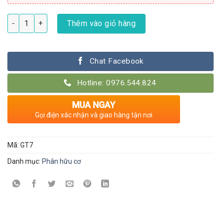
Phân dê đóng gói dài 10cm - 10 túi số lượng
Thêm vào giỏ hàng
Chat Facebook
Hotline: 0976.544.824
MUA NGAY
Gọi điện xác nhận và giao hàng tận nơi
Mã:
GT7
Danh mục:
Phân hữu cơ