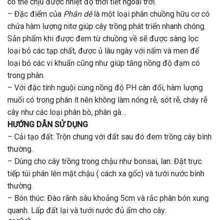
có thể chịu được nhiệt độ thời tiết ngoài trời.
– Đặc điểm của
Phân dê
là một loại phân chuồng hữu cơ có
chứa hàm lượng nitơ giúp cây trồng phát triển nhanh chóng.
Sản phẩm khi được đem từ chuồng về sẽ được sàng lọc
loại bỏ các tạp chất, được ủ lâu ngày với nấm và men để
loại bỏ các vi khuẩn cũng như giúp tăng nồng độ đạm có
trong phân.
– Với đặc tính nguội cùng nồng độ PH cân đối, hàm lượng
muối có trong phân ít nên không làm nóng rễ, sót rễ, cháy rễ
cây như các loại phân bò, phân gà…
HƯỚNG DẪN SỬ DỤNG
– Cải tạo đất: Trộn chung với đất sau đó đem trồng cây bình
thường.
– Dùng cho cây trồng trong chậu như bonsai, lan: Đặt trực
tiếp túi phân lên mặt chậu ( cách xa gốc) và tưới nước bình
thường.
– Bón thúc: Đào rãnh sâu khoảng 5cm và rắc phân bón xung
quanh. Lấp đất lại và tưới nước đủ ẩm cho cây.