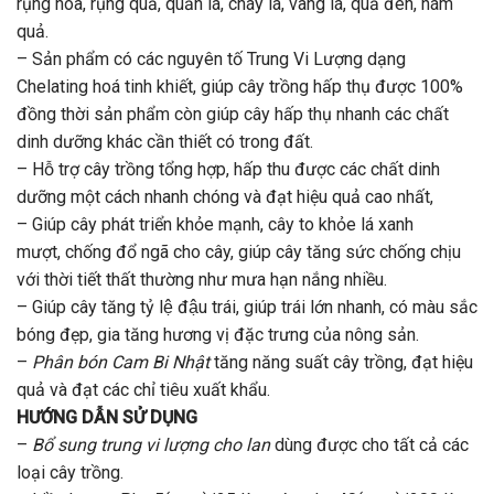
rụng hoa, rụng quả, quăn lá, cháy lá, vàng lá, quả đen, nám
quả.
– Sản phẩm có các nguyên tố Trung Vi Lượng dạng
Chelating hoá tinh khiết, giúp cây trồng hấp thụ được 100%
đồng thời sản phẩm còn giúp cây hấp thụ nhanh các chất
dinh dưỡng khác cần thiết có trong đất.
– Hỗ trợ cây trồng tổng hợp, hấp thu được các chất dinh
dưỡng một cách nhanh chóng và đạt hiệu quả cao nhất,
– Giúp cây phát triển khỏe mạnh, cây to khỏe lá xanh
mượt, chống đổ ngã cho cây, giúp cây tăng sức chống chịu
với thời tiết thất thường như mưa hạn nắng nhiều.
– Giúp cây tăng tỷ lệ đậu trái, giúp trái lớn nhanh, có màu sắc
bóng đẹp, gia tăng hương vị đặc trưng của nông sản.
–
Phân bón Cam Bi Nhật
tăng năng suất cây trồng, đạt hiệu
quả và đạt các chỉ tiêu xuất khẩu.
HƯỚNG DẪN SỬ DỤNG
–
Bổ sung trung vi lượng cho lan
dùng được cho tất cả các
loại cây trồng.