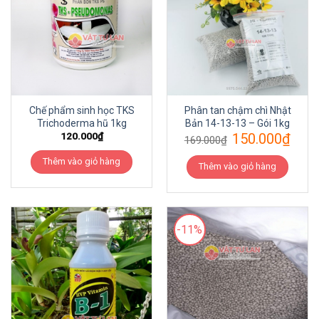
Chế phẩm sinh học TKS
Phân tan chậm chì Nhật
Trichoderma hũ 1kg
Bản 14-13-13 – Gói 1kg
120.000
₫
150.000
₫
169.000
₫
Thêm vào giỏ hàng
Thêm vào giỏ hàng
-11%