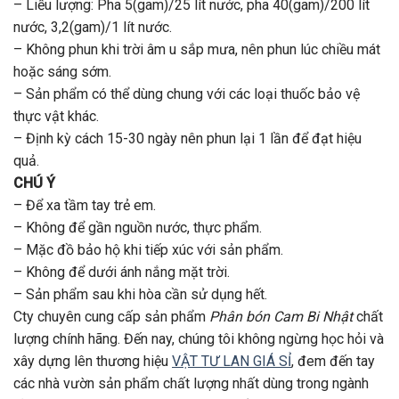
– Liều lượng: Pha 5(gam)/25 lít nước, pha 40(gam)/200 lít
nước, 3,2(gam)/1 lít nước.
– Không phun khi trời âm u sắp mưa, nên phun lúc chiều mát
hoặc sáng sớm.
– Sản phẩm có thể dùng chung với các loại thuốc bảo vệ
thực vật khác.
– Định kỳ cách 15-30 ngày nên phun lại 1 lần để đạt hiệu
quả.
CHÚ Ý
– Để xa tầm tay trẻ em.
– Không để gần nguồn nước, thực phẩm.
– Mặc đồ bảo hộ khi tiếp xúc với sản phẩm.
– Không để dưới ánh nắng mặt trời.
– Sản phẩm sau khi hòa cần sử dụng hết.
Cty chuyên cung cấp sản phẩm
Phân bón Cam Bi Nhật
chất
lượng chính hãng. Đến nay, chúng tôi không ngừng học hỏi và
xây dựng lên thương hiệu
VẬT TƯ LAN GIÁ SỈ
, đem đến tay
các nhà vườn sản phẩm chất lượng nhất dùng trong ngành