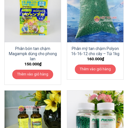
Phân bón tan chậm
Phân mỹ tan chậm Polyon
Magampk dùng cho phong
16-16-12 cho cây – Túi 1kg
lan
160.000
₫
150.000
₫
Thêm vào giỏ hàng
Thêm vào giỏ hàng