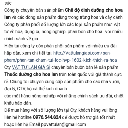
súc
Công ty chuyên bán sản phẩm
Chế độ dinh dưỡng cho hoa
lan
và các dòng sản phẩm dùng trong trồng hoa và cây cảnh.
Công ty phân phối số lượng lớn các loại sản phẩm như: vật
tư về hoa, dụng cụ nông nghiệp, phân bón cho hoa…với nhiều
chính sách về giá.
Hiện tai công ty còn phân phối sản phẩm với nhiều ưu đãi
hấp dẫn, xem chi tiết tại:
http://Vattulangiasi.com/san-
pham/phan-tan-cham-tui-loc-hvp-1602-kich-thich-ra-hoa
Cty
VẬT TƯ LAN GIÁ SỈ
chuyên bán buôn bán lẻ sản phẩm
Thuốc dưỡng cho hoa lan
trên toàn quốc với giá thành cực
rẻ. Chúng tôi chuyên cung cấp sản phẩm cho các nhà vườn,
đại lý, CTV, hộ cá thể kinh doanh
các mặt hàng nông nghiệp với những chính sách ưu đãi, chiết
khấu hấp dẫn.
Để mua hàng với số lượng lớn tại Cty, khách hàng vui lòng
liên hệ hotline
0976.544.824
để được hỗ trợ giá tốt nhất
hoặc liên hệ Email ppvattulan@gmail.com