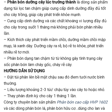
–
Phân bón dưỡng cây lúc trưởng thành
là dòng sản phẩm
dạng túi lọc tan chậm giúp cung cấp dinh dưỡng đầy đủ tốt
cho cây trồng, giúp cây phát triển khỏe mạnh.
– Cung cấp dinh dưỡng và các chất khoáng vi lượng đầy đủ
cho cây trong suốt 1 tháng mà không phải bón phân nhiều
lần.
– Kích thích cây phát triển mầm chồi, dưỡng mầm chồi mập
mạp, lá xanh dày. Dưỡng cây ra rễ, bộ rễ to khỏe, phát triển
nhiều rễ tơ mới.
– Phân bón dạng tan chậm từ từ không gây tình trạng cây
sốc phân bón làm cháy gốc, cháy rễ cây.
HƯỚNG DẪN SỬ DỤNG
– Đặt túi phân lên bề mặt chậu sau đó đem tưới nước bình
thường.
– Liều lượng khoảng 2-3 túi/ chậu tùy vào cây to hoặc nhỏ.
– Thay phân định kỳ cho cây 1 tháng 1 lần.
Công ty chuyên bán sản phẩm
Phân bón cao cấp HVP 1602
và các dòng phân bón lá, phân bón hữu cơ…dùng cho lan và