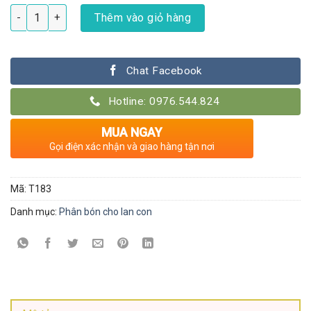
Npk 20-20-20 cho lan nhập khẩu Hà Lan số lượng
Thêm vào giỏ hàng
Chat Facebook
Hotline: 0976.544.824
MUA NGAY
Gọi điện xác nhận và giao hàng tận nơi
Mã:
T183
Danh mục:
Phân bón cho lan con