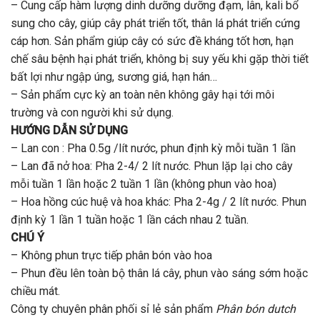
– Cung cấp hàm lượng dinh dưỡng dưỡng đạm, lân, kali bổ
sung cho cây, giúp cây phát triển tốt, thân lá phát triển cứng
cáp hơn. Sản phẩm giúp cây có sức đề kháng tốt hơn, hạn
chế sâu bệnh hại phát triển, không bị suy yếu khi gặp thời tiết
bất lợi như ngập úng, sương giá, hạn hán…
– Sản phẩm cực kỳ an toàn nên không gây hại tới môi
trường và con người khi sử dụng.
HƯỚNG DẪN SỬ DỤNG
– Lan con : Pha 0.5g /lít nước, phun định kỳ mỗi tuần 1 lần
– Lan đã nở hoa: Pha 2-4/ 2 lít nước. Phun lặp lại cho cây
mỗi tuần 1 lần hoặc 2 tuần 1 lần (không phun vào hoa)
– Hoa hồng cúc huệ và hoa khác: Pha 2-4g / 2 lít nước. Phun
định kỳ 1 lần 1 tuần hoặc 1 lần cách nhau 2 tuần.
CHÚ Ý
– Không phun trực tiếp phân bón vào hoa
– Phun đều lên toàn bộ thân lá cây, phun vào sáng sớm hoặc
chiều mát.
Công ty chuyên phân phối sỉ lẻ sản phẩm
Phân bón dutch