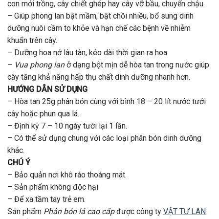
con mới trồng, cây chiết ghép hay cây vỡ bầu, chuyển chậu.
– Giúp phong lan bật mầm, bật chồi nhiều, bổ sung dinh
dưỡng nuôi cầm to khỏe và hạn chế các bệnh về nhiễm
khuẩn trên cây.
– Dưỡng hoa nở lâu tàn, kéo dài thời gian ra hoa.
–
Vua phong lan
ở dạng bột mịn dễ hòa tan trong nước giúp
cây tăng khả năng hấp thụ chất dinh dưỡng nhanh hơn.
HƯỚNG DẪN SỬ DỤNG
– Hòa tan 25g phân bón cùng với bình 18 – 20 lít nước tưới
cây hoặc phun qua lá.
– Định kỳ 7 – 10 ngày tưới lại 1 lần.
– Có thể sử dụng chung với các loại phân bón dinh dưỡng
khác.
CHÚ Ý
– Bảo quản nơi khô ráo thoáng mát.
– Sản phẩm không độc hại
– Để xa tầm tay trẻ em.
Sản phẩm
Phân bón lá cao cấp
được công ty
VẬT TƯ LAN