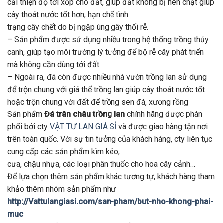
cải thiện độ tơi xốp cho đất, giúp đất không bị nén chặt giúp
cây thoát nước tốt hơn, hạn chế tình
trạng cây chết do bị ngập úng gây thối rễ.
– Sản phẩm được sử dụng nhiều trong hệ thống trồng thủy
canh, giúp tạo môi trường lý tưởng để bộ rễ cây phát triển
mà không cần dùng tới đất.
– Ngoài ra, đá còn được nhiều nhà vườn trồng lan sử dụng
để trộn chung với giá thể trồng lan giúp cây thoát nước tốt
hoặc trộn chung với đất để trồng sen đá, xương rồng
Sản phẩm
Đá trân châu trồng lan
chính hãng được phân
phối bởi cty
VẬT TƯ LAN GIÁ SỈ
và được giao hàng tận nơi
trên toàn quốc. Với sự tin tưởng của khách hàng, cty liên tục
cung cấp các sản phẩm kìm kéo,
cưa, chậu nhựa, các loại phân thuốc cho hoa cây cảnh…
Để lựa chọn thêm sản phẩm khác tương tự, khách hàng tham
khảo thêm nhóm sản phẩm như
http://Vattulangiasi.com/san-pham/but-nho-khong-phai-
muc