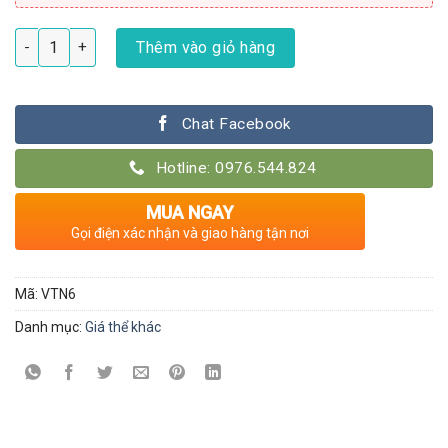
Đá trân châu trồng lan size 5-8mm số lượng
Thêm vào giỏ hàng
Chat Facebook
Hotline: 0976.544.824
MUA NGAY
Gọi điện xác nhận và giao hàng tận nơi
Mã:
VTN6
Danh mục:
Giá thể khác