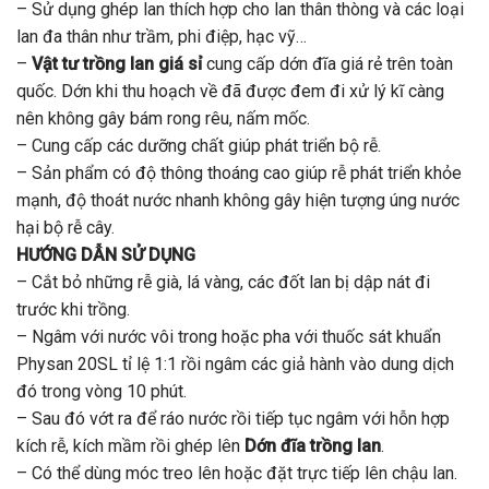
– Sử dụng ghép lan thích hợp cho lan thân thòng và các loại
lan đa thân như trầm, phi điệp, hạc vỹ…
–
Vật tư trồng lan giá sỉ
cung cấp dớn đĩa giá rẻ trên toàn
quốc. Dớn khi thu hoạch về đã được đem đi xử lý kĩ càng
nên không gây bám rong rêu, nấm mốc.
– Cung cấp các dưỡng chất giúp phát triển bộ rễ.
– Sản phẩm có độ thông thoáng cao giúp rễ phát triển khỏe
mạnh, độ thoát nước nhanh không gây hiện tượng úng nước
hại bộ rễ cây.
HƯỚNG DẪN SỬ DỤNG
– Cắt bỏ những rễ già, lá vàng, các đốt lan bị dập nát đi
trước khi trồng.
– Ngâm với nước vôi trong hoặc pha với thuốc sát khuẩn
Physan 20SL tỉ lệ 1:1 rồi ngâm các giả hành vào dung dịch
đó trong vòng 10 phút.
– Sau đó vớt ra để ráo nước rồi tiếp tục ngâm với hỗn hợp
kích rễ, kích mầm rồi ghép lên
Dớn đĩa trồng lan
.
– Có thể dùng móc treo lên hoặc đặt trực tiếp lên chậu lan.