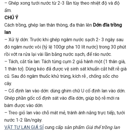
– Ghép xong tưới nước từ 2-3 lần tùy theo nhiệt độ và độ
ẩm.
CHÚ Ý
Cách trồng, ghép lan thân thòng, đa thân lên
Dớn đĩa trồng
lan
– Xử lý dớn: Trước khi ghép ngâm nước sạch 2- 3 ngày sau
đó ngâm nước vôi (tỷ lệ 100gr pha 10 lít nước) trong 30 phút
rồi vớt ra rửa lại vài lần bằng nước sạch, để ráo nước.
– Tách, cắt tỉa lan: Tách từng cụm 2 giả hành một (1 thân già,
1 thân tơ). Dùng kéo đã được vệ sinh sát khuẩn cắt hết rễ già
cũ. Sau đó ngâm thuốc khử trùng, kích rễ , chống sốc cho
cây.
– Cố định lan vào dớn: dùng ghim chữ U cố định lan vào dớn.
Ghép phần gốc cố định sát vào đĩa dớn, giúp bộ rễ mới ra
bám được vào dớn.
– Treo giỏ lan vào chỗ mát mẻ, tránh ánh nắng trực tiếp, tưới
nước 1-2 lần/ngày.
VẬT TƯ LAN GIÁ SỈ
cung cấp sản phẩm
Giá thể trồng lan