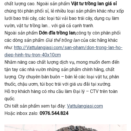
chất lượng cao. Ngoài sản phẩm
Vật tư trồng lan giá sỉ
chúng tôi phân phối sỉ, lẻ nhiều loại sản phẩm khác như xốp
lưới bao trái cây, các loại túi vải bao trái cây, dụng cụ làm
vườn, vật tư trồng lan… với giá cả cạnh tranh.
Ngoài sản phẩm
Dớn đĩa trồng lan
,công ty còn phân phối
các dòng sản phẩm
Giá thể trồng lan
của các hãng khác
như:
http://Vattulangiasi.com/san-pham/don-trong-lan-ho-
diep-hinh-tru-tron-40x10cm
Nhằm nâng cao chất lượng dịch vụ, mong muốn đem đến
tận tay các nhà vườn những sản phẩm chính hãng, chất
lượng. Cty chuyên bán buôn – bán lẻ các loại vật tư, phân
thuốc, chậu ươm, túi bọc trái với giá ưu đãi tại xưởng.
Hỗ trợ khách hàng có nhu cầu làm Đại lý – CTV trên toàn
quốc.
Chi tiết sản phẩm xem tại đây:
Vattulangiasi.com
Hoặc inbox zalo:
0976.544.824