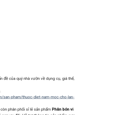
ấn đề của quý nhà vườn về dụng cụ, giá thể,
.
.com/san-pham/thuoc-diet-nam-moc-cho-lan-
y còn phân phối sỉ lẻ sản phẩm
Phân bón vi