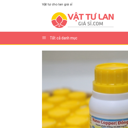
Skip
Vật tư cho lan giá sỉ
to
content
Tất cả danh mục