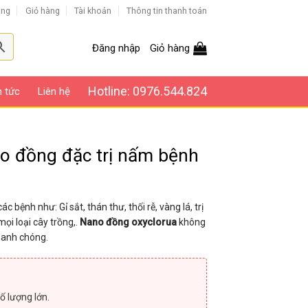
àng
Giỏ hàng
Tài khoản
Thông tin thanh toán
Đăng nhập
Giỏ hàng
Hotline: 0976.544.824
n tức
Liên hệ
o đồng đặc trị nấm bệnh
các bệnh như: Gỉ sắt, thán thư, thối rễ, vàng lá, trị
ọi loại cây trồng,.
Nano đồng oxyclorua
không
nhanh chóng.
ố lượng lớn.