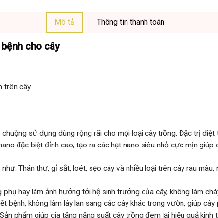
Mô tả
Thông tin thanh toán
 bệnh cho cây
h trên cây
chuộng sử dụng dùng rộng rãi cho mọi loại cây trồng. Đặc trị diệt 
o đặc biệt đỉnh cao, tạo ra các hạt nano siêu nhỏ cực mịn giúp câ
ư: Thán thư, gỉ sắt, loét, sẹo cây và nhiều loại trên cây rau màu, 
phụ hay làm ảnh hưởng tới hệ sinh trưởng của cây, không làm cháy
ết bệnh, không làm lây lan sang các cây khác trong vườn, giúp cây
 Sản phẩm giúp gia tăng năng suất cây trồng đem lại hiệu quả kinh t