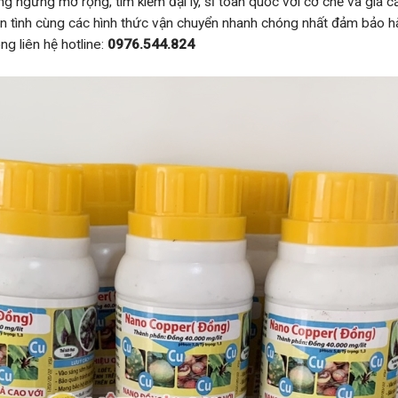
g ngừng mở rộng, tìm kiếm đại lý, sỉ toàn quốc với cơ chế và giá 
 tận tình cùng các hình thức vận chuyển nhanh chóng nhất đảm bảo 
ng liên hệ hotline:
0976.544.824