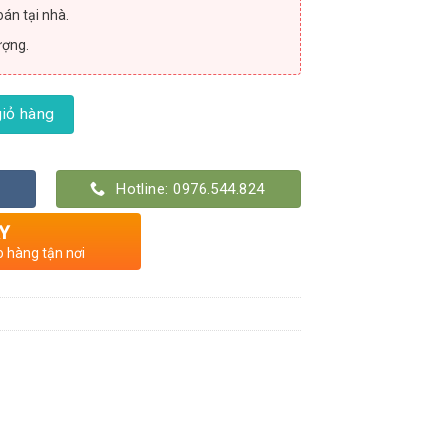
án tại nhà.
ượng.
 nấm bệnh số lượng
iỏ hàng
Hotline: 0976.544.824
Y
o hàng tận nơi