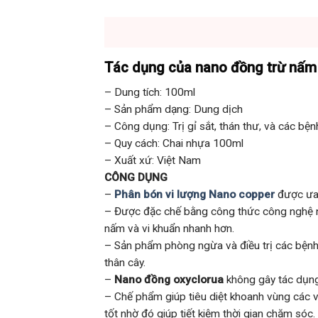
Tác dụng của nano đồng
trừ nấm
– Dung tích: 100ml
– Sản phẩm dạng: Dung dịch
– Công dụng: Trị gỉ sắt, thán thư, và các bện
– Quy cách: Chai nhựa 100ml
– Xuất xứ: Việt Nam
CÔNG DỤNG
–
Phân bón vi lượng Nano copper
được ưa 
– Được đặc chế bằng công thức công nghệ nan
nấm và vi khuẩn nhanh hơn.
– Sản phẩm phòng ngừa và điều trị các bệnh nh
thân cây.
–
Nano đồng oxyclorua
không gây tác dụng 
– Chế phẩm giúp tiêu diệt khoanh vùng các v
tốt nhờ đó giúp tiết kiệm thời gian chăm sóc.