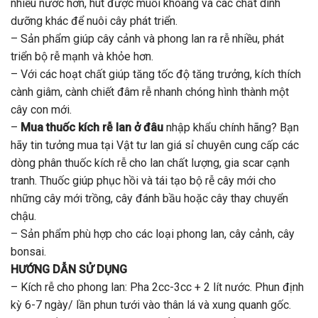
nhiều nước hơn, hút được muối khoáng và các chất dinh
dưỡng khác để nuôi cây phát triển.
– Sản phẩm giúp cây cảnh và phong lan ra rễ nhiều, phát
triển bộ rễ mạnh và khỏe hơn.
– Với các hoạt chất giúp tăng tốc độ tăng trưởng, kích thích
cành giâm, cành chiết đâm rễ nhanh chóng hình thành một
cây con mới.
–
Mua thuốc kích rễ lan ở đâu
nhập khẩu chính hãng? Bạn
hãy tin tưởng mua tại Vật tư lan giá sỉ chuyên cung cấp các
dòng phân thuốc kích rễ cho lan chất lượng, gia scar cạnh
tranh. Thuốc giúp phục hồi và tái tạo bộ rễ cây mới cho
những cây mới trồng, cây đánh bầu hoặc cây thay chuyển
chậu.
– Sản phẩm phù hợp cho các loại phong lan, cây cảnh, cây
bonsai.
HƯỚNG DẪN SỬ DỤNG
– Kích rễ cho phong lan: Pha 2cc-3cc + 2 lít nước. Phun định
kỳ 6-7 ngày/ lần phun tưới vào thân lá và xung quanh gốc.