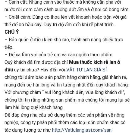
– Cành cắt: Nhúng cành vào thuốc mà không cần pha với
nước rồi đem cắm cành xuống đất ẩm và ở nơi có bóng râm.
– Chiết cành: Dùng cọ thoa lên vết khoanh hoặc trộn với giá
thể để bó bầu cây. Duy trì độ ẩm đến khi rễ phát triển.
CHÚ Ý
– Bảo quản ở điều kiện khô ráo, tránh ánh nắng chiếu trực
tiếp.
– Để xa tầm với của trẻ em và các nguồn thực phẩm.
Quý khách đã tìm được địa chỉ
Mua thuốc kích rễ lan ở
đâu
uy tín chưa? Hãy đến với
VẬT TƯ LAN GIÁ SỈ
,
chúng tôi đảm bảo sản phẩm hàng chính hãng, giá thành rẻ,
mang đến sự hài lòng và tin tưởng nhất đến quý khách hàng.
Với phương châm “ vui lòng khách đến, vừa lòng khách đi”,
chúng tôi tin rằng những sản phẩm mà chúng tôi mang lại sẽ
làm hài lòng quý khách hàng.
Để đáp ứng nhu cầu sử dụng thêm các sản phẩm về nông
nghiệp, công ty phân phối thêm các loại sản phẩm khác có
tác dụng tương tư như
http://Vattulangiasi.com/san-