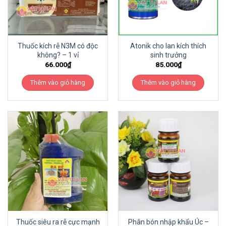
Thuốc kích rễ N3M có độc
Atonik cho lan kích thích
không? – 1 vỉ
sinh trưởng
66.000
₫
85.000
₫
Thêm vào giỏ hàng
Thêm vào giỏ hàng
Thuốc siêu ra rễ cực mạnh
Phân bón nhập khẩu Úc –