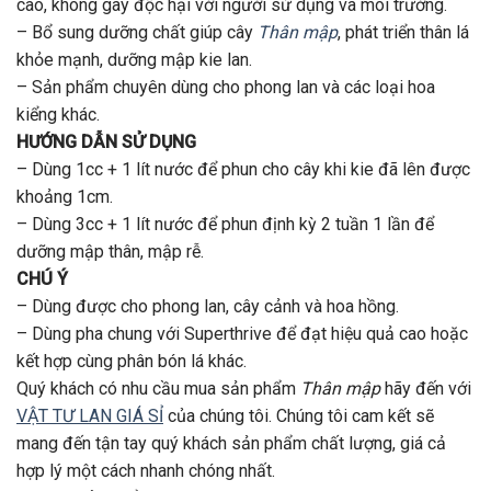
cao, không gây độc hại với người sử dụng và môi trường.
– Bổ sung dưỡng chất giúp cây
Thân mập
, phát triển thân lá
khỏe mạnh, dưỡng mập kie lan.
– Sản phẩm chuyên dùng cho phong lan và các loại hoa
kiểng khác.
HƯỚNG DẪN SỬ DỤNG
– Dùng 1cc + 1 lít nước để phun cho cây khi kie đã lên được
khoảng 1cm.
– Dùng 3cc + 1 lít nước để phun định kỳ 2 tuần 1 lần để
dưỡng mập thân, mập rễ.
CHÚ Ý
– Dùng được cho phong lan, cây cảnh và hoa hồng.
– Dùng pha chung với Superthrive để đạt hiệu quả cao hoặc
kết hợp cùng phân bón lá khác.
Quý khách có nhu cầu mua sản phẩm
Thân mập
hãy đến với
VẬT TƯ LAN GIÁ SỈ
của chúng tôi. Chúng tôi cam kết sẽ
mang đến tận tay quý khách sản phẩm chất lượng, giá cả
hợp lý một cách nhanh chóng nhất.