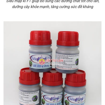
Siêu mập ki F1 giúp bổ sung các dưỡng chất tốt cho lan,
dưỡng cây khỏe mạnh, tăng cường sức đề kháng