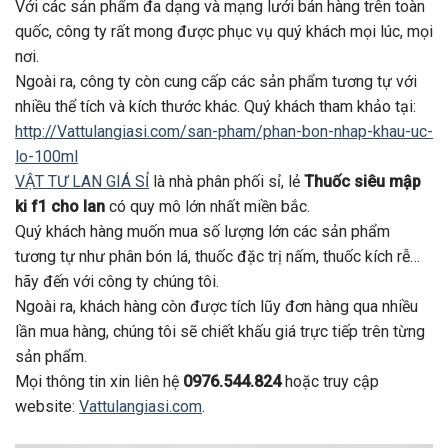
Với các sản phẩm đa dạng và mạng lưới bán hàng trên toàn
quốc, công ty rất mong được phục vụ quý khách mọi lúc, mọi
nơi.
Ngoài ra, công ty còn cung cấp các sản phẩm tương tự với
nhiều thể tích và kích thước khác. Quý khách tham khảo tại:
http://Vattulangiasi.com/san-pham/phan-bon-nhap-khau-uc-
lo-100ml
VẬT TƯ LAN GIÁ SỈ
là nhà phân phối sỉ, lẻ
Thuốc siêu mập
ki f1 cho lan
có quy mô lớn nhất miền bắc.
Quý khách hàng muốn mua số lượng lớn các sản phẩm
tương tự như phân bón lá, thuốc đặc trị nấm, thuốc kích rễ…
hãy đến với công ty chúng tôi.
Ngoài ra, khách hàng còn được tích lũy đơn hàng qua nhiều
lần mua hàng, chúng tôi sẽ chiết khấu giá trực tiếp trên từng
sản phẩm.
Mọi thông tin xin liên hệ
0976.544.824
hoặc truy cập
website:
Vattulangiasi.com
.