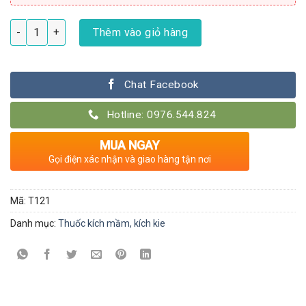
Thuốc siêu mập ki f1 cho lan - Lọ 50ml số lượng
Thêm vào giỏ hàng
Chat Facebook
Hotline: 0976.544.824
MUA NGAY
Gọi điện xác nhận và giao hàng tận nơi
Mã:
T121
Danh mục:
Thuốc kích mầm, kích kie