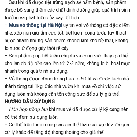
– Sau khi đã được tiệt trùng sạch sẽ nấm bệnh, sản phẩm
được bổ sung thêm các chất dinh dưỡng giúp quá trình sinh
trưởng và phát triển của cây tốt hơn.
–
Mua vỏ thông tại Hà Nội
uy tín với vỏ thông có đặc điểm
nhẹ, xốp nên giữ ẩm cực tốt, tiết kiệm công tưới. Tuy thoát
nước nhanh nhưng sản phẩm không làm khô bề mặt, không
lo nước ứ đọng gây thối rễ cây.
– Sản phẩm giúp tiết kiệm chi phí và công sức thay giá thể
cho lan do độ bền cao lên tới 2-3 năm, không lo bị hoai mục
nhanh trong quá trình sử dụng.
– Vỏ thông được đóng trong bao to 50 lít và được tách nhỏ
thành từng túi 1kg. Các nhà vườn khi mua về chỉ việc sử
dụng luôn mà không cần tốn công sức để xử lý giá thể.
HƯỚNG DẪN SỬ DỤNG
–
Hỗn hợp trồng lan
khi mua về đã được xử lý kỹ càng nên
có thể đem sử dụng luôn.
– Có thể trộn thêm cùng các giá thể than củi, xơ dừa đã qua
xử lý khác để tăng độ thông thoáng cho giá thể.