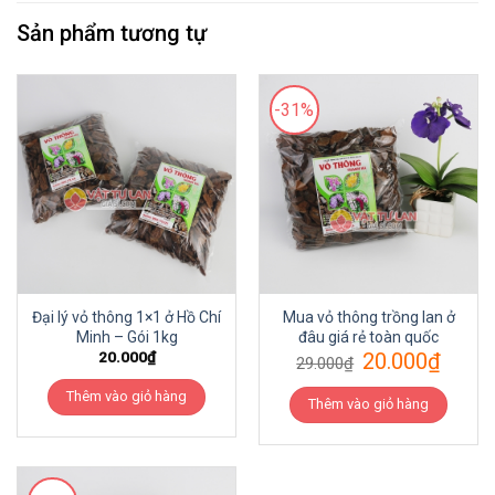
Sản phẩm tương tự
-31%
Đại lý vỏ thông 1×1 ở Hồ Chí
Mua vỏ thông trồng lan ở
Minh – Gói 1kg
đâu giá rẻ toàn quốc
20.000
₫
20.000
₫
29.000
₫
Thêm vào giỏ hàng
Thêm vào giỏ hàng