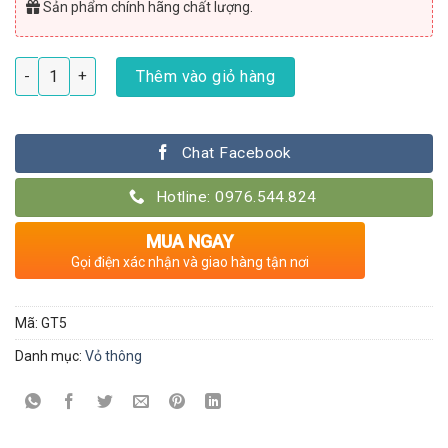
Sản phẩm chính hãng chất lượng.
Vỏ thông trồng hoa lan Bồ Đào Nha cao cấp size 1x2cm - 1kg số
Thêm vào giỏ hàng
Chat Facebook
Hotline: 0976.544.824
MUA NGAY
Gọi điện xác nhận và giao hàng tận nơi
Mã:
GT5
Danh mục:
Vỏ thông