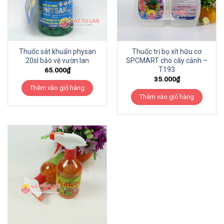
Thuốc sát khuẩn physan
Thuốc trị bọ xít hữu cơ
20sl bảo vệ vườn lan
SPCMART cho cây cảnh –
T193
65.000
₫
35.000
₫
Thêm vào giỏ hàng
Thêm vào giỏ hàng