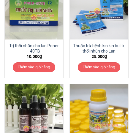
Trị thối nhũn cho lan Poner
Thuốc trừ bệnh kin kin bul trị
– 40TB
thối nhũn cho Lan
10.000
₫
25.000
₫
Thêm vào giỏ hàng
Thêm vào giỏ hàng