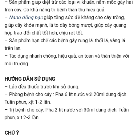
– Sản phẩm giúp diệt trừ các loại vi khuẩn, nấm mốc gây hại
trên cây. Có khả năng trị bệnh thán thư hiệu quả.
–
Nano đồng bạc
giúp tăng sức đề kháng cho cây trồng,
giúp cây khỏe mạnh, lá to dày bóng mượt, giúp cây quang
hợp trao đổi chất tốt hơn, chịu rét tốt.
– Sản phẩm hạn chế các bệnh gây rụng lá, thối lá, vàng lá
trên lan.
– Tác dụng nhanh chóng, hiệu quả, an toàn và thân thiện với
môi trường.
HƯỚNG DẪN SỬ DỤNG
– Lắc đều thuốc trước khi sử dụng.
– Phòng bệnh cho cây : Pha 6 lít nước với 20ml dung dịch.
Tuần phun, xịt 1-2 lần.
– Trị bệnh cho cây: Pha 2 lít nước với 30ml dung dịch. Tuần
phun, xịt 2-3 lần.
CHÚ Ý