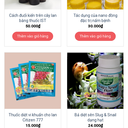
Cách đuổi kiến trên cây lan
Tác dụng của nano đồng
bằng thuốc IST
đặc trị nấm bệnh
50.000
₫
30.000
₫
Thêm vào giỏ hàng
Thêm vào giỏ hàng
Thuốc diệt vi khuẩn cho lan
Bả diệt sên Slug & Snail
Citizen 777
dạng hạt
15.000
₫
24.000
₫